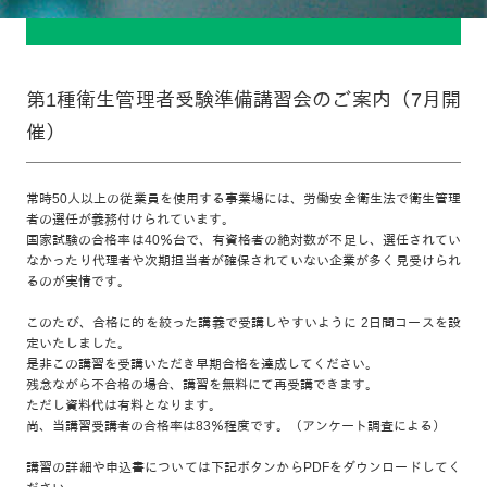
第1種衛生管理者受験準備講習会のご案内（7月開
催）
常時50人以上の従業員を使用する事業場には、労働安全衛生法で衛生管理
者の選任が義務付けられています。
国家試験の合格率は40％台で、有資格者の絶対数が不足し、選任されてい
なかったり代理者や次期担当者が確保されていない企業が多く見受けられ
るのが実情です。
このたび、合格に的を絞った講義で受講しやすいように 2日間コースを設
定いたしました。
是非この講習を受講いただき早期合格を達成してください。
残念ながら不合格の場合、講習を無料にて再受講できます。
ただし資料代は有料となります。
尚、当講習受講者の合格率は83％程度です。（アンケート調査による）
講習の詳細や申込書については下記ボタンからPDFをダウンロードしてく