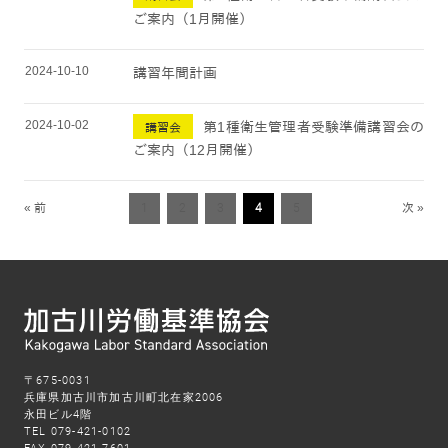
ご案内（1月開催）
2024-10-10
講習年間計画
2024-10-02
第1種衛生管理者受験準備講習会の
講習会
ご案内（12月開催）
« 前
1
2
3
4
5
次 »
〒675-0031
兵庫県加古川市加古川町北在家2006
永田ビル4階
TEL 079-421-0102