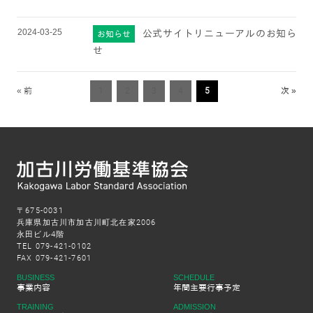
2024-03-25
公式サイトリニューアルのお知ら
お知らせ
せ
« 前
1
2
3
4
5
次 »
〒675-0031
兵庫県加古川市加古川町北在家2006
永田ビル4階
TEL 079-421-0102
FAX 079-421-7601
BUSINESS
SCHEDULE
事業内容
年間主要行事予定
TRAINING
ADMISSION