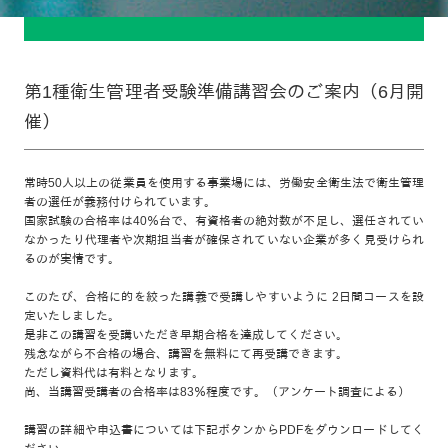
第1種衛生管理者受験準備講習会のご案内（6月開
催）
常時50人以上の従業員を使用する事業場には、労働安全衛生法で衛生管理
者の選任が義務付けられています。
国家試験の合格率は40％台で、有資格者の絶対数が不足し、選任されてい
なかったり代理者や次期担当者が確保されていない企業が多く見受けられ
るのが実情です。
このたび、合格に的を絞った講義で受講しやすいように 2日間コースを設
定いたしました。
是非この講習を受講いただき早期合格を達成してください。
残念ながら不合格の場合、講習を無料にて再受講できます。
ただし資料代は有料となります。
尚、当講習受講者の合格率は83％程度です。（アンケート調査による）
講習の詳細や申込書については下記ボタンからPDFをダウンロードしてく