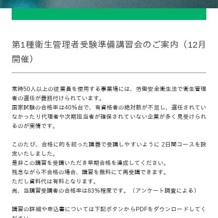
第1種衛生管理者受験準備講習会のご案内（12月
開催）
常時50人以上の従業員を使用する事業場には、労働安全衛生法で衛生管理
者の選任が義務付けられています。
国家試験の合格率は40％台で、有資格者の絶対数が不足し、選任されてい
なかったり代理者や次期担当者が確保されていない企業が多く見受けられ
るのが実情です。
このたび、合格に的を絞った講義で受講しやすいように 2日間コースを設
定いたしました。
是非この講習を受講いただき早期合格を達成してください。
残念ながら不合格の場合、講習を無料にて再受講できます。
ただし資料代は有料となります。
尚、当講習受講者の合格率は83％程度です。（アンケート調査による）
講習の詳細や申込書については下記ボタンからPDFをダウンロードしてく