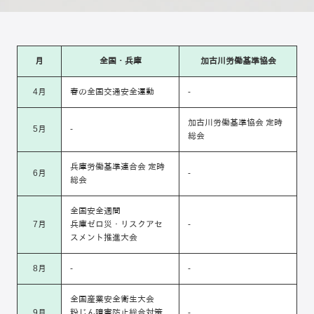
月
全国・兵庫
加古川労働基準協会
4月
春の全国交通安全運動
-
加古川労働基準協会 定時
5月
-
総会
兵庫労働基準連合会 定時
6月
-
総会
全国安全週間
7月
兵庫ゼロ災・リスクアセ
-
スメント推進大会
8月
-
-
全国産業安全衛生大会
9月
粉じん障害防止総合対策
-