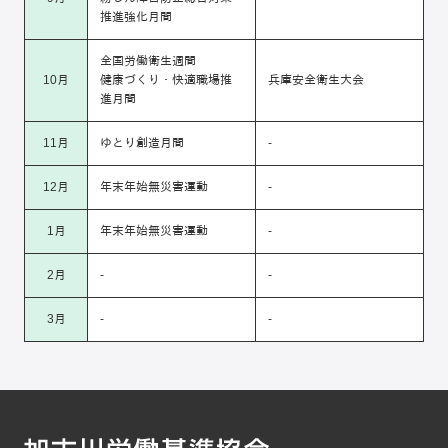
推進強化月間
全国労働衛生週間
10月
健康づくり・快適職場推
兵庫安全衛生大会
進月間
11月
ゆとり創造月間
-
12月
年末年始無災害運動
-
1月
年末年始無災害運動
-
2月
-
-
3月
-
-