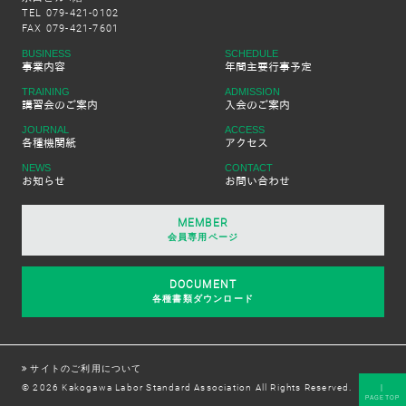
TEL 079-421-0102
FAX 079-421-7601
BUSINESS
SCHEDULE
事業内容
年間主要行事予定
TRAINING
ADMISSION
講習会のご案内
入会のご案内
JOURNAL
ACCESS
各種機関紙
アクセス
NEWS
CONTACT
お知らせ
お問い合わせ
MEMBER
会員専用ページ
DOCUMENT
各種書類ダウンロード
サイトのご利用について
｜
© 2026 Kakogawa Labor Standard Association All Rights Reserved.
PAGETOP