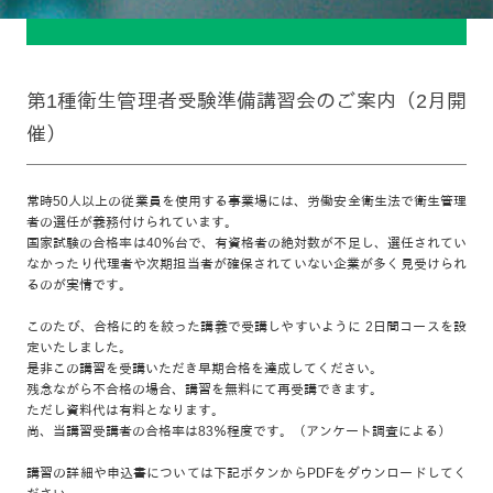
第1種衛生管理者受験準備講習会のご案内（2月開
催）
常時50人以上の従業員を使用する事業場には、労働安全衛生法で衛生管理
者の選任が義務付けられています。
国家試験の合格率は40％台で、有資格者の絶対数が不足し、選任されてい
なかったり代理者や次期担当者が確保されていない企業が多く見受けられ
るのが実情です。
このたび、合格に的を絞った講義で受講しやすいように 2日間コースを設
定いたしました。
是非この講習を受講いただき早期合格を達成してください。
残念ながら不合格の場合、講習を無料にて再受講できます。
ただし資料代は有料となります。
尚、当講習受講者の合格率は83％程度です。（アンケート調査による）
講習の詳細や申込書については下記ボタンからPDFをダウンロードしてく